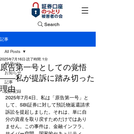
Search
記事
All Posts
2025年7月16日
読了時間: 1分
All Posts
原告第一号としての覚悟
お知らせ
――私が提訴に踏み切った
記事
理由
交渉記録
2025年7月4日、私は「原告第一号」と
して、SBI証券に対して預託物返還請求
訴訟を提起しました。それは、単に自
分の資産を取り戻すためだけではあり
ません。この事件は、金融インフラ、
サイバー空間、国家的セキュリティ、