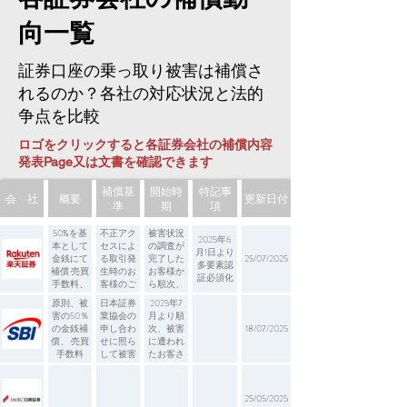
向一覧
証券口座の乗っ取り被害は補償さ
れるのか？各社の対応状況と法的
争点を比較
ロゴをクリックすると各証券会社の補償内容
発表Page又は文書を確認できます
補償基
開始時
特記事
会 社
概要
更新日付
準
期
項
50%を基
不正アク
被害状況
2025年6
本として
セスによ
の調査が
月1日より
金銭にて
る取引発
完了した
25/07/2025
多要素認
補償 売買
生時のお
お客様か
証必須化
手数料、
客様のご
ら順次、
見舞金一
利用状況
2025年7
原則、被
日本証券
2025年7
律1万円
等を個別
月よりご
害の50％
業協会の
月より順
に確認さ
登録住所
の金銭補
申し合わ
次、被害
18/07/2025
せていた
宛に、補
償、 売買
せに照ら
に遭われ
だいたう
償手続き
手数料
して被害
たお客さ
えで、最
に関する
状況を精
まに個別
終的な対
ご案内を
査
にご連絡
応を決定
郵送
25/05/2025