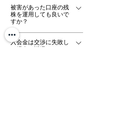
へ介入通知を送達するため、個々
被害があった口座の残
人での回答は不要です。正会員以
株を運用しても良いで
外の方は、本書類が内容の応諾や
すか？
証拠として取り扱われる可能性が
当被害弁護士の方針としては、原
あるため、ご自身の不利益になら
物返還を求めているため、そのま
ないように慎重に対応してくださ
入会金は交渉に失敗し
ま運用されないことを推奨しま
い。
た場合、返還されます
す。
か？
されません。
入会金、月会費、成功
報酬以外に発生する費
用はありますか？
訴訟せずに原物返還ができれば、
それ以外の費用は発生しません。
退会およびキャンセル
ただし、訴訟に発展した場合、ま
は可能ですか？
たは被害者の会での話し合いで戦