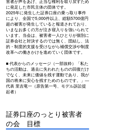
害者が声をあげ、正当な権利を取り戻すため
に発足した市民主体の団体です。
2025年に発生した証券口座の乗っ取り事件
により、全国で5,000件以上、総額5700億円
超の被害が発生していると報道されており、
いまなお多くの方が泣き寝入りを強いられて
います。当会は、被害者一人ひとりが個別に
証券会社と対決するのでは無く、団結し、法
的・制度的支援を受けながら補償交渉や制度
改革への働きかけを進めていく団体です。
■ 代表からのメッセージ（一部抜粋）「私た
ちの活動は、過去に失われたものの回復だけ
でなく、未来に価値を残す運動であり、我が
国の将来に安心を残すためのものです。」―
代表 里吉竜一（原告第一号、モデル訴訟提
起者）
証券口座のっとり被害者
の会 目標